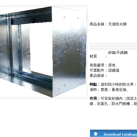
商品名稱：
天達防火閘
鋅鐵/不銹鋼
材質 ：
表面處理：
原色
可選配件：
請建議
產品描述：
特點：
達到四小時的防火率
省時；實惠；量身定做。
作用：
可安裝於牆內（混泥
牆，百葉孔，防火門格柵，