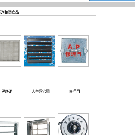
列相關產品
隔塵網
人字調節閥
修理門