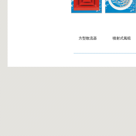
方型散流器
噴射式風咀