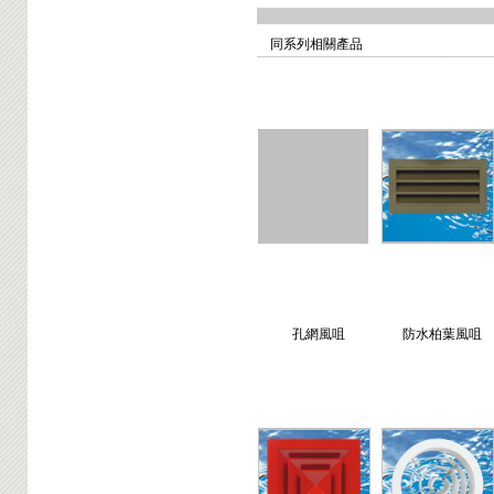
同系列相關產品
孔網風咀
防水柏葉風咀